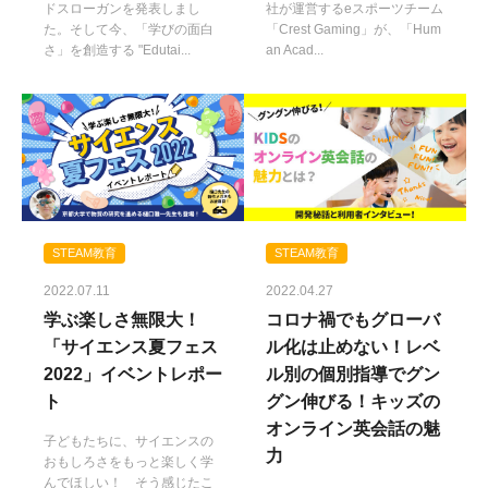
ドスローガンを発表しまし
社が運営するeスポーツチーム
た。そして今、「学びの面白
「Crest Gaming」が、「Hum
さ」を創造する "Edutai...
an Acad...
STEAM教育
STEAM教育
2022.07.11
2022.04.27
学ぶ楽しさ無限大！
コロナ禍でもグローバ
「サイエンス夏フェス
ル化は止めない！レベ
2022」イベントレポー
ル別の個別指導でグン
ト
グン伸びる！キッズの
オンライン英会話の魅
子どもたちに、サイエンスの
力
おもしろさをもっと楽しく学
んでほしい！ そう感じたこ