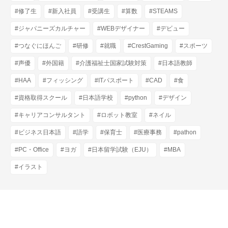
#修了生
#新入社員
#受講生
#算数
#STEAMS
#ジャパニーズカルチャー
#WEBデザイナー
#デビュー
#つなぐにほんご
#研修
#就職
#CrestGaming
#スポーツ
#声優
#外国籍
#介護福祉士国家試験対策
#日本語教師
#HAA
#フィッシング
#ITパスポート
#CAD
#食
#資格取得スクール
#日本語学校
#python
#デザイン
#キャリアコンサルタント
#ロボット教室
#ネイル
#ビジネス日本語
#語学
#保育士
#医療事務
#pathon
#PC・Office
#ヨガ
#日本留学試験（EJU）
#MBA
#イラスト