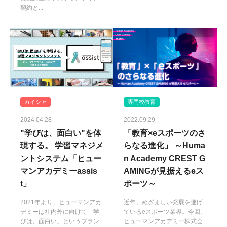
契約と...
カイシャ
専門校教育
2024.04.28
2022.09.29
"学びは、面白い"を体
「教育×eスポーツのさ
現する。 学習マネジメ
らなる進化」 ～Huma
ントシステム「ヒュー
n Academy CREST G
マンアカデミーassis
AMINGが見据えるeス
t」
ポーツ～
2021年より、ヒューマンアカ
近年、めざましい発展を遂げ
デミーは社内外に向けて「学
ているeスポーツ業界。今回、
びは、面白い」というブラン
ヒューマンアカデミー株式会