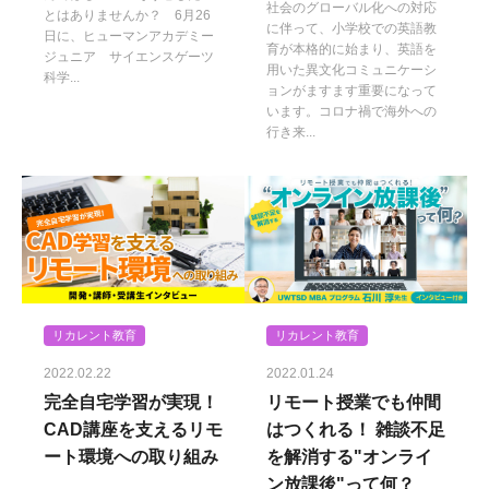
社会のグローバル化への対応
とはありませんか？ 6月26
に伴って、小学校での英語教
日に、ヒューマンアカデミー
育が本格的に始まり、英語を
ジュニア サイエンスゲーツ
用いた異文化コミュニケーシ
科学...
ョンがますます重要になって
います。コロナ禍で海外への
行き来...
リカレント教育
リカレント教育
2022.02.22
2022.01.24
完全自宅学習が実現！
リモート授業でも仲間
CAD講座を支えるリモ
はつくれる！ 雑談不足
ート環境への取り組み
を解消する"オンライ
ン放課後"って何？