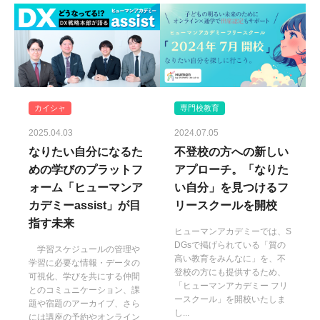
カイシャ
専門校教育
2025.04.03
2024.07.05
なりたい自分になるた
不登校の方への新しい
めの学びのプラットフ
アプローチ。「なりた
ォーム「ヒューマンア
い自分」を見つけるフ
カデミーassist」が目
リースクールを開校
指す未来
ヒューマンアカデミーでは、S
DGsで掲げられている「質の
学習スケジュールの管理や
高い教育をみんなに」を、不
学習に必要な情報・データの
登校の方にも提供するため、
可視化、学びを共にする仲間
「ヒューマンアカデミー フリ
とのコミュニケーション、課
ースクール」を開校いたしま
題や宿題のアーカイブ、さら
し...
には講座の予約やオンライン