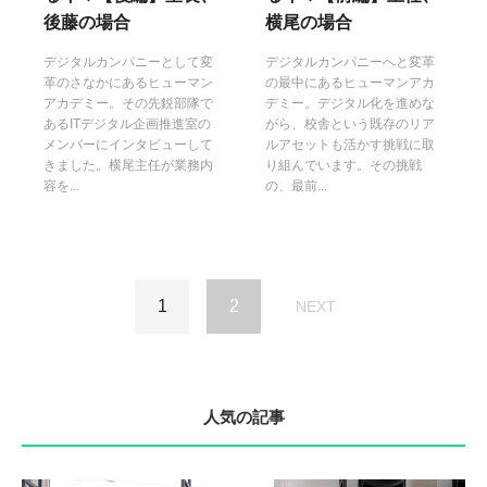
後藤の場合
横尾の場合
デジタルカンパニーとして変
デジタルカンパニーへと変革
革のさなかにあるヒューマン
の最中にあるヒューマンアカ
アカデミー。その先鋭部隊で
デミー。デジタル化を進めな
あるITデジタル企画推進室の
がら、校舎という既存のリア
メンバーにインタビューして
ルアセットも活かす挑戦に取
きました。横尾主任が業務内
り組んでいます。その挑戦
容を...
の、最前...
1
2
NEXT
人気の記事