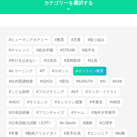
カテゴリーを選択する
keyboard_arrow_down
#ヒューマンアカデミー
#教育
#児童
#取り組み
#チャレンジ
#総合学園
#STEAM
#留学生
#学びを止めない
#日本語
#資格取得
#社員
#e-ラーニング
#IT
#ロボット
#オンライン教育
#社内受講制度
#SDGS
#変化
#KARUTA
#AI
#HAK
#こども総研
#プログラミング
#IoT
#マンガ・イラスト
#HIUC
#サイエンス
#オンライン授業
#卒業生
#WEB
#日本語研修
#フランチャイズ
#ゲーム
#海外大学留学
#日本語能力試験（JLPT）
#e-Sports
#講師
#心理学
#学童
#動画クリエイター
#若手社員
#エンジニア
#転職