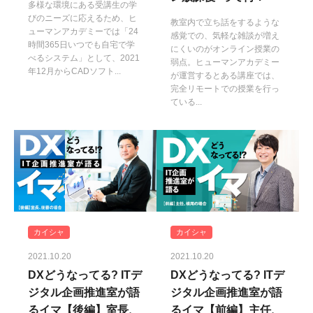
多様な環境にある受講生の学
びのニーズに応えるため、ヒ
教室内で立ち話をするような
ューマンアカデミーでは「24
感覚での、気軽な雑談が増え
時間365日いつでも自宅で学
にくいのがオンライン授業の
べるシステム」として、2021
弱点。ヒューマンアカデミー
年12月からCADソフト...
が運営するとある講座では、
完全リモートでの授業を行っ
ている...
カイシャ
カイシャ
2021.10.20
2021.10.20
DXどうなってる? ITデ
DXどうなってる? ITデ
ジタル企画推進室が語
ジタル企画推進室が語
るイマ【後編】室長、
るイマ【前編】主任、