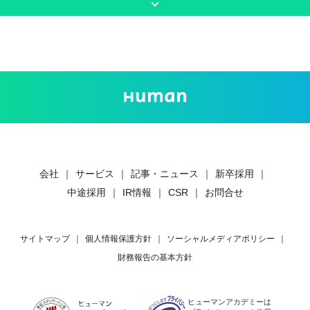
keyboard_arrow_down
会社
｜
サービス
｜
記事・ニュース
｜
新卒採用
｜
中途採用
｜
IR情報
｜
CSR
｜
お問合せ
サイトマップ
｜
個人情報保護方針
｜
ソーシャルメディアポリシー
｜
財務報告の基本方針
ヒューマンアカデミーは