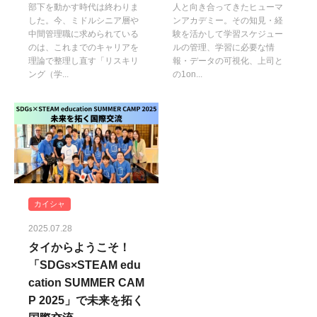
部下を動かす時代は終わりま
人と向き合ってきたヒューマ
した。今、ミドルシニア層や
ンアカデミー。その知見・経
中間管理職に求められている
験を活かして学習スケジュー
のは、これまでのキャリアを
ルの管理、学習に必要な情
理論で整理し直す「リスキリ
報・データの可視化、上司と
ング（学...
の1on...
カイシャ
2025.07.28
タイからようこそ！
「SDGs×STEAM edu
cation SUMMER CAM
P 2025」で未来を拓く