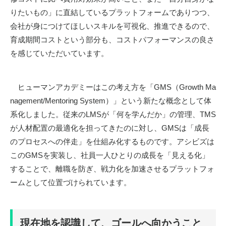
りたいもの」に直結しているプラットフォームでありつつ、
会社が身につけてほしいスキルを可視化、推進できるので、
育成期間コストという部分も、コストパフォーマンスの良さ
を感じていただいています。
ヒューマンアカデミーはこの考え方を「
GMS
（
Growth Ma
nagement/Mentoring System
）」という新たな概念として体
系化しました。従来の
LMS
が「何を学んだか」の管理、
TMS
が人材配置の最適化を担ってきたのに対し、
GMS
は「成長
のプロセスへの伴走」を仕組み化するものです。アシビズは
この
GMS
を実装し、社員一人ひとりの成長を「見える化」
することで、離職を防ぎ、戦力化を加速させるプラットフォ
ームとして位置づけられています。
現在地を認識して、ゴールへ向かうこと