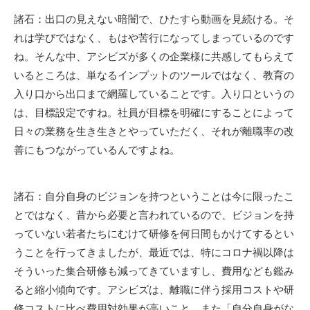
諸石：出口の見えない暗闇で、ひたすら動画を見続ける。そ
れは学びではなく、もはや苦行になってしまっているのです
ね。そんな中、アシビズが多くの企業様に共感してもらえて
いるところは、単なるインプットのツールではなく、教育の
入り口から出口まで網羅していることです。入り口というの
は、目標設定ですね。社員が目標を明確にすることによって
日々の業務を生き生きとやっていただく、それが離職率の改
善にもつながっているんですよね。
諸石：自分自身のビジョンを持つということは今に限ったこ
とではなく、昔から必要と言われているので、ビジョンを持
っていない若者たちにむけて研修を何日間もかけてするとい
うことを行ってきましたが、最近では、特にコロナ禍以降は
そういった集合研修も減ってきていますし、費用なども鑑み
ると縮小傾向です。アシビズは、離職に伴う採用コストや研
修コストに比べ費用対効果が高いこと、また「自分自身がな