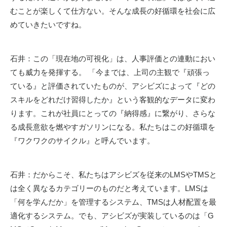
むことが楽しくて仕方ない。そんな成長の好循環を社会に広
めていきたいですね。
石井：この「現在地の可視化」は、人事評価との連動におい
ても威力を発揮する。 「今までは、上司の主観で『頑張っ
ている』と評価されていたものが、アシビズによって『どの
スキルをどれだけ習得したか』という客観的なデータに変わ
ります。これが社員にとっての『納得感』に繋がり、さらな
る成長意欲を燃やすガソリンになる。私たちはこの好循環を
『ワクワクのサイクル』と呼んでいます。
石井：だからこそ、私たちはアシビズを従来の
LMS
や
TMS
と
は全く異なるカテゴリーのものだと考えています。
LMS
は
「何を学んだか」を管理するシステム、
TMS
は人材配置を最
適化するシステム。でも、アシビズが実装しているのは「
G