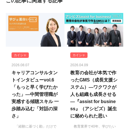
この記事に関連する記事
カイシャ
カイシャ
2026.08.07
2026.04.09
キャリアコンサルタン
教育の会社が本気で作
トインタビューvol.6
ったGMS（成長支援シ
「もっと早く学びたか
ステム）―ワクワクが
った」―中間管理職が
人も組織も成長させる
実感する傾聴スキル 一
―『assist for busine
歩踏み込む「対話の深
ss』（アシビズ）誕生
さ」
に秘められた思い
「経験に基づく勘」だけで
教育業界で40年、学びたい