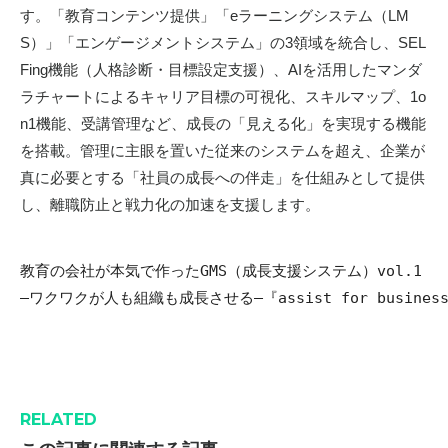
す。「教育コンテンツ提供」「
e
ラーニングシステム（
LM
S
）」「エンゲージメントシステム」の
3
領域を統合し、
SEL
Fing
機能（人格診断・目標設定支援）、
AI
を活用したマンダ
ラチャートによるキャリア目標の可視化、スキルマップ、
1o
n1
機能、受講管理など、成長の「見える化」を実現する機能
を搭載。管理に主眼を置いた従来のシステムを超え、企業が
真に必要とする「社員の成長への伴走」を仕組みとして提供
し、離職防止と戦力化の加速を支援します。
教育の会社が本気で作ったGMS（成長支援システム）vol.1
―ワクワクが人も組織も成長させる―『assist for busi
RELATED