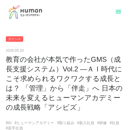
menu
カイシャ
2026.05.20
教育の会社が本気で作ったGMS（成
長支援システム）Vol.2 ―ＡＩ時代に
こそ求められるワクワクする成長と
は？ 「管理」から「伴走」へ 日本の
未来を変えるヒューマンアカデミー
の成長戦略「アシビズ」
#AI
#ヒューマンアカデミー
#取り組み
#新入社員
#研修
#社員
#若手社員