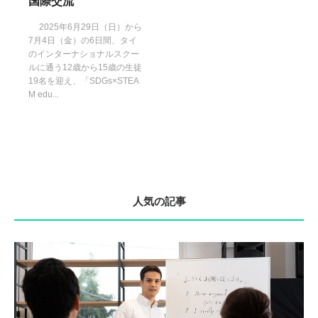
国際交流
2025年6月29日（日）から
7月4日（金）の6日間、タイ
のインターナショナルスクー
ルに通う12歳から15歳の生徒
19名を迎え、「SDGs×STEA
M edu...
人気の記事