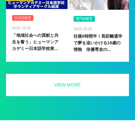
日本語教育
専門校教育
2025.10.28
2025.10.20
「地域社会への貢献と共
往復6時間半！長距離通学
生を誓う」ヒューマンア
で夢を追いかける18歳の
カデミー日本語学校東...
情熱 俳優専攻の...
VIEW MORE