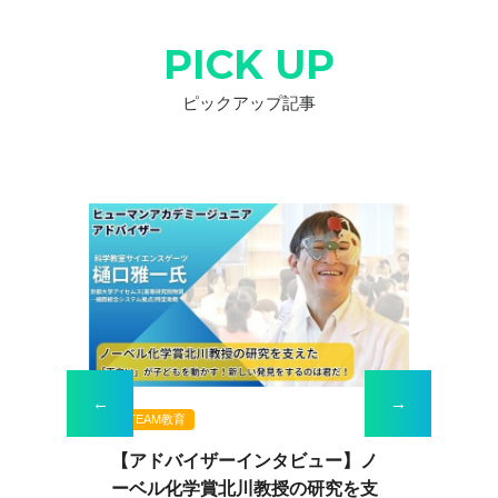
PICK UP
ピックアップ記事
←
→
STEAM教育
専
ビ
【アドバイザーインタビュー】ノ
地
方が
ーベル化学賞北川教授の研究を支
所