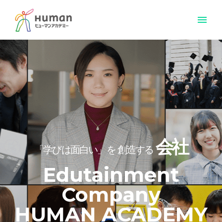
menu
会社
「学びは面白い」を
創造する
Edutainment
Company
HUMAN ACADEMY