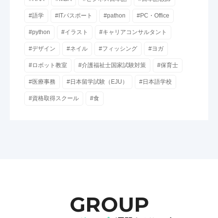
#語学
#ITパスポート
#pathon
#PC・Office
#python
#イラスト
#キャリアコンサルタント
#デザイン
#ネイル
#フィッシング
#ヨガ
#ロボット教室
#介護福祉士国家試験対策
#保育士
#医療事務
#日本留学試験（EJU）
#日本語学校
#資格取得スクール
#食
GROUP