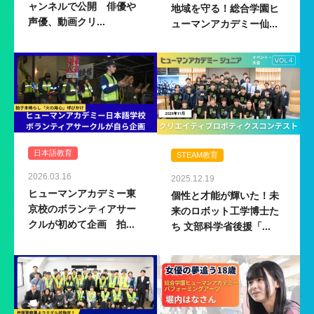
ャンネルで公開 俳優や
地域を守る！総合学園ヒ
声優、動画クリ...
ューマンアカデミー仙...
日本語教育
STEAM教育
2026.03.16
2025.12.19
ヒューマンアカデミー東
個性と才能が輝いた！未
京校のボランティアサー
来のロボット工学博士た
クルが初めて企画 拍...
ち 文部科学省後援「...