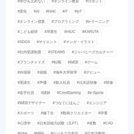
#学びを止めない
#オンライン教育
#ロボット
#変化
#AI
#HAK
#IT
#IoT
#オンライン授業
#プログラミング
#e-ラーニング
#こども総研
#卒業生
#HIUC
#KARUTA
#SDGS
#サイエンス
#マンガ・イラスト
#社内受講制度
#STEAMS
#ジャパニーズカルチャー
#フランチャイズ
#転職
#WEB
#ゲーム
#外国籍
#就職
#海外大学留学
#デビュー
#受講生
#声優
#新入社員
#日本語研修
#研修
#若手社員
#講師
#CrestGaming
#e-Sports
#WEBデザイナー
#つなぐにほんご
#エンジニア
#スポーツ
#修了生
#動画クリエイター
#学童
#心理学
#日本語能力試験（JLPT）
#算数
#CAD
#HAA
#MBA
#ビジネス日本語
#日本語教師