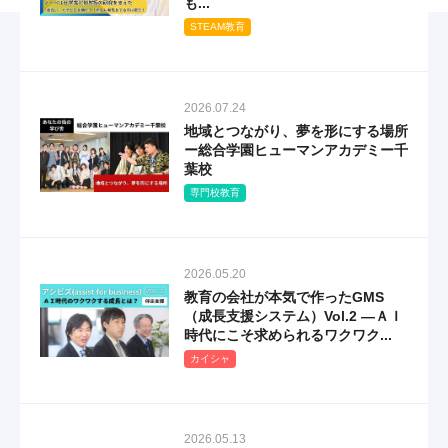
も...
STEAM教育
2026.07.24
地域とつながり、夢を形にする場所
ー総合学園ヒューマンアカデミー千
葉校
専門校教育
2026.05.20
教育の会社が本気で作ったGMS
（成長支援システム）Vol.2 ―ＡＩ
時代にこそ求められるワクワク...
カイシャ
2026.05.13