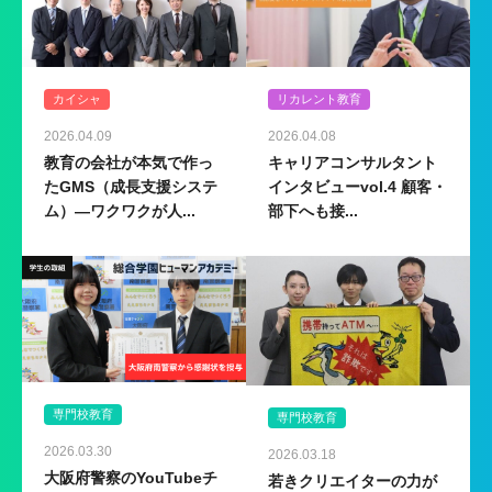
カイシャ
リカレント教育
2026.04.09
2026.04.08
教育の会社が本気で作っ
キャリアコンサルタント
たGMS（成長支援システ
インタビューvol.4 顧客・
ム）―ワクワクが人...
部下へも接...
専門校教育
専門校教育
2026.03.30
2026.03.18
大阪府警察のYouTubeチ
若きクリエイターの力が