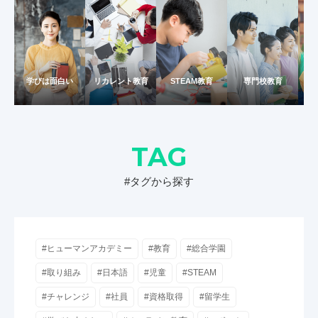
学びは面白い
リカレント教育
STEAM教育
専門校教育
TAG
#タグから探す
#ヒューマンアカデミー
#教育
#総合学園
#取り組み
#日本語
#児童
#STEAM
#チャレンジ
#社員
#資格取得
#留学生