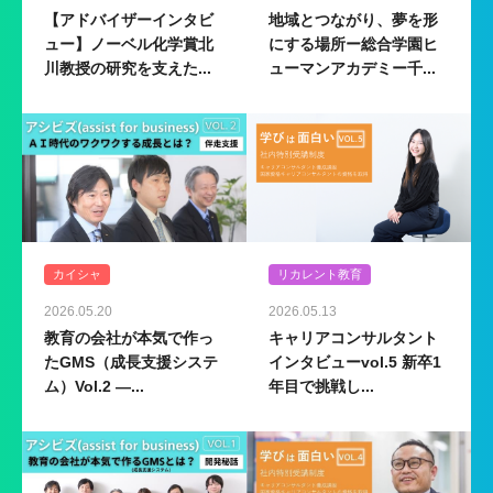
【アドバイザーインタビ
地域とつながり、夢を形
ュー】ノーベル化学賞北
にする場所ー総合学園ヒ
川教授の研究を支えた...
ューマンアカデミー千...
カイシャ
リカレント教育
2026.05.20
2026.05.13
教育の会社が本気で作っ
キャリアコンサルタント
たGMS（成長支援システ
インタビューvol.5 新卒1
ム）Vol.2 ―...
年目で挑戦し...