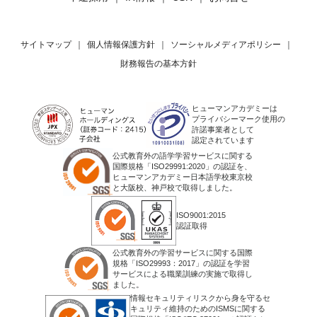
サイトマップ
｜
個人情報保護方針
｜
ソーシャルメディアポリシー
｜
財務報告の基本方針
ヒューマンアカデミーは
プライバシーマーク使用の
許諾事業者として
認定されています
公式教育外の語学学習サービスに関する
国際規格「ISO29991:2020」の認証を、
ヒューマンアカデミー日本語学校東京校
と大阪校、神戸校で取得しました。
ISO9001:2015
認証取得
公式教育外の学習サービスに関する国際
規格「ISO29993：2017」の認証を学習
サービスによる職業訓練の実施で取得し
ました。
情報セキュリティリスクから身を守るセ
キュリティ維持のためのISMSに関する