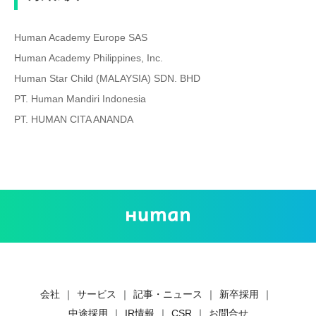
Human Academy Europe SAS
Human Academy Philippines, Inc.
Human Star Child (MALAYSIA) SDN. BHD
PT. Human Mandiri Indonesia
PT. HUMAN CITA ANANDA
会社
｜
サービス
｜
記事・ニュース
｜
新卒採用
｜
中途採用
｜
IR情報
｜
CSR
｜
お問合せ