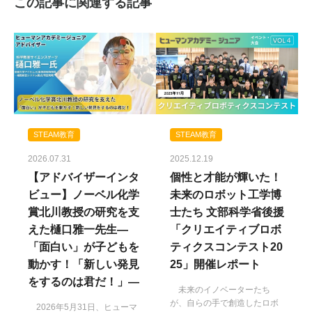
この記事に関連する記事
STEAM教育
STEAM教育
2026.07.31
2025.12.19
【アドバイザーインタ
個性と才能が輝いた！
ビュー】ノーベル化学
未来のロボット工学博
賞北川教授の研究を支
士たち 文部科学省後援
えた樋口雅一先生―
「クリエイティブロボ
「面白い」が子どもを
ティクスコンテスト20
動かす！「新しい発見
25」開催レポート
をするのは君だ！」―
未来のイノベーターたち
が、自らの手で創造したロボ
2026年5月31日、ヒューマ