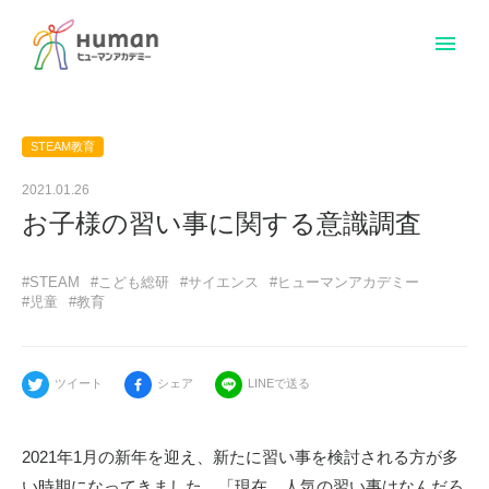
menu
STEAM教育
2021.01.26
お子様の習い事に関する意識調査
#STEAM
#こども総研
#サイエンス
#ヒューマンアカデミー
#児童
#教育
ツイート
シェア
LINEで送る
2021
年
1
月の新年を迎え、新たに習い事を検討される方が多
い時期になってきました。「現在、人気の習い事はなんだろ