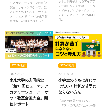
ットと情熱あふれるアイデア
ンアカデミージュニアの科学
を一堂に会する祭典、「クリ
教室「サイエンスゲーツ」に
エイティブロボティクスコン
よる大人気イベント『サイエ
テスト2025」が、2025年11
ンスフェス 祝ノーベル化学賞
月...
特別編』が開催されました...
STEAM教育
STEAM教育
2024.09.23
2025.08.23
小学生のうちに身につ
東京大学の安田講堂
けたい！計算が苦手に
「第15回ヒューマンア
ならない方法
カデミージュニア ロボ
ット教室全国大会」開
「算数の宿題が進まない」、
催レポート
「テストの成績がなかなか伸