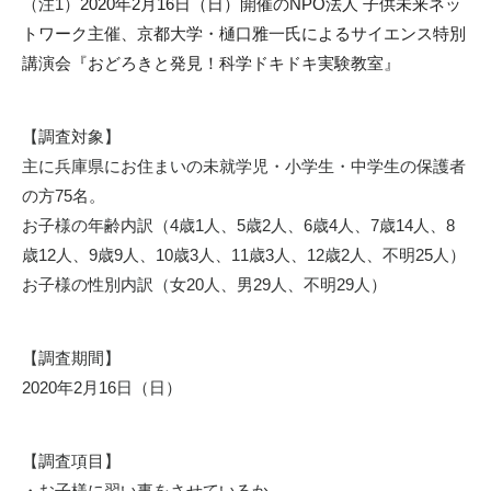
（注
1
）
2020年2月16日（日）開催のNPO法人 子供未来ネッ
トワーク主催、京都大学・樋口雅一氏によるサイエンス特別
講演会『おどろきと発見！科学ドキドキ実験教室』
【調査対象】
主に兵庫県にお住まいの未就学児・小学生・中学生の保護者
の方
75
名。
お子様の年齢内訳（
4
歳
1
人、
5
歳
2
人、
6
歳
4
人、
7
歳
14
人、
8
歳
12
人、
9
歳
9
人、
10
歳
3
人、
11
歳
3
人、
12
歳
2
人、不明
25
人）
お子様の性別内訳（女
20
人、男
29
人、不明
29
人）
【調査期間】
2020
年
2
月
16
日（日）
【調査項目】
・お子様に習い事をさせているか