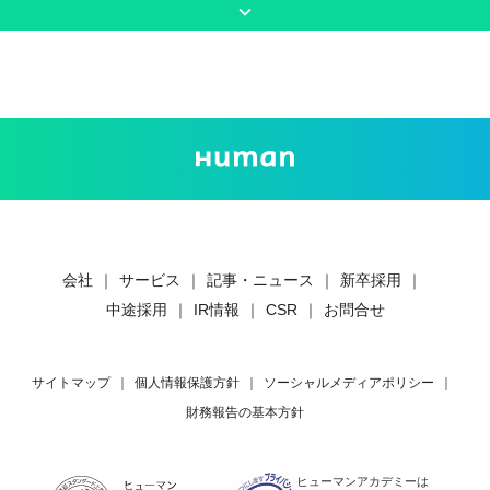
keyboard_arrow_down
会社
｜
サービス
｜
記事・ニュース
｜
新卒採用
｜
中途採用
｜
IR情報
｜
CSR
｜
お問合せ
サイトマップ
｜
個人情報保護方針
｜
ソーシャルメディアポリシー
｜
財務報告の基本方針
ヒューマンアカデミーは