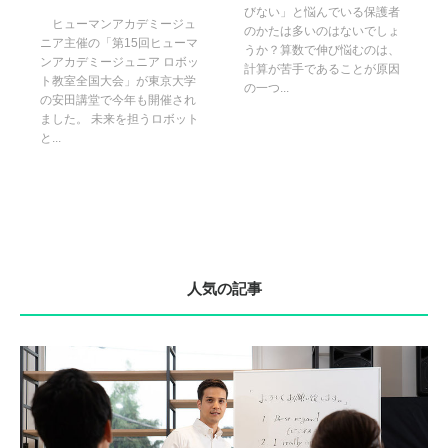
びない」と悩んでいる保護者
ヒューマンアカデミージュ
のかたは多いのはないでしょ
ニア主催の「第15回ヒューマ
うか？算数で伸び悩むのは、
ンアカデミージュニア ロボッ
計算が苦手であることが原因
ト教室全国大会」が東京大学
の一つ...
の安田講堂で今年も開催され
ました。 未来を担うロボット
と...
人気の記事